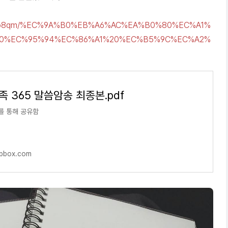
fvlsyqo8qm/%EC%9A%B0%EB%A6%AC%EA%B0%80%EC%A1%
80%EC%95%94%EC%86%A1%20%EC%B5%9C%EC%A2%
 365 말씀암송 최종본.pdf
x를 통해 공유함
pbox.com