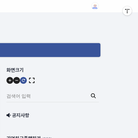
메
화면크기
뉴
내
용
검
색
어
공지사항
입
력: