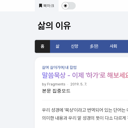
본문 바로가기
북마크
다
크
삶의 이유
및
기
홈
삶
신앙
多戀
사회
본
모
살며 살아가며/내 칼럼
드
말씀묵상 - 이제 '하가'로 해보세요
전
by Fragments
2019. 5. 7.
본문 집중모드
환
우리 성경에 '묵상'이라고 번역되어 있는 단어는 
의미한 내용과 우리 말 성경의 뜻이 다소 다르게