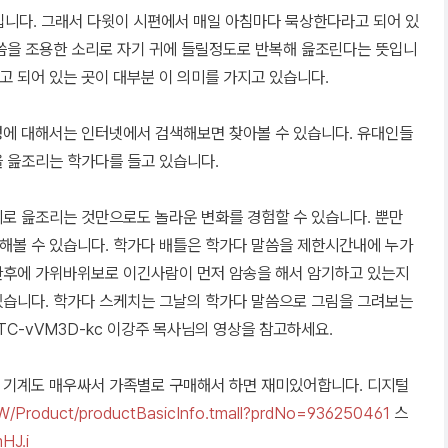
입니다. 그래서 다윗이 시편에서 매일 아침마다 묵상한다라고 되어 있
말씀을 조용한 소리로 자기 귀에 들릴정도로 반복해 읊조린다는 뜻입니
 되어 있는 곳이 대부분 이 의미를 가지고 있습니다.
성에 대해서는 인터넷에서 검색해보면 찾아볼 수 있습니다. 유대인들
 읊조리는 학가다를 들고 있습니다.
로 읊조리는 것만으로도 놀라운 변화를 경험할 수 있습니다. 뿐만
해볼 수 있습니다. 학가다 배틀은 학가다 말씀을 제한시간내에 누가
한후에 가위바위보로 이긴사람이 먼저 암송을 해서 암기하고 있는지
있습니다. 학가다 스케치는 그날의 학가다 말씀으로 그림을 그려보는
.be/TC-vVM3D-kc 이강주 목사님의 영상을 참고하세요.
 기계도 매우싸서 가족별로 구매해서 하면 재미있어합니다. 디지털
MW/
Product/
productBasicInfo.tmall?prdN
o=936250461
스
HJ.i