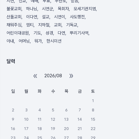
시연
선교
예배
투표
두란노
믿음
불꽃교회
하나님
시연군
목회자
모세기관지염
산돌교회
이다연
설교
시연이
사도행전
채워주심
엠티
지하철
교회
기독교
어린이대공원
기도
성경
다연
뿌리기사역
아내
어머님
워가
한시미션
달력
«
»
2026/08
일
월
화
수
목
금
토
1
2
3
4
5
6
7
8
9
10
11
12
13
14
15
16
17
18
19
20
21
22
23
24
25
26
27
28
29