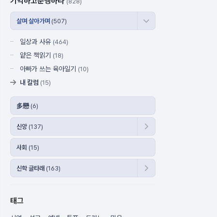
기억하고준행하라
(828)
살며 살아가며
(507)
일상과 사유
(464)
얕은 책읽기
(18)
아빠가 쓰는 육아일기
(10)
내 칼럼
(15)
多戀
(6)
신앙
(137)
사회
(15)
신학 글타래
(163)
태그