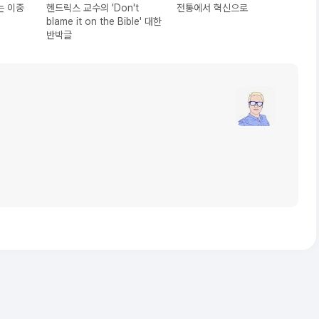
는 이중
헨드릭스 교수의 'Don't
전통에서 혁신으로
blame it on the Bible' 대한
반박글
글
쓴
이
블
로
그
이
미
지