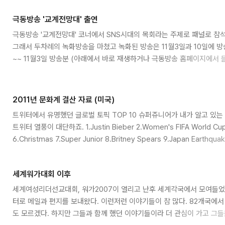
라이브러리를 이용하면 이 작업을 너무 쉽게 할 수 있습니다. 오늘이 발
&#039;과거&#039;의 기록 몇개만 찾아볼까요? 1. 1966년 2월 기사
극동방송 '교계전망대' 출연
기서 다루는 내용은 발렌타인데이에 여자가 남자에게 시구나 카드를 써서 
극동방송 '교계전망대' 코너에서 SNS시대의 목회라는 주제로 패널로 참
고 있습니다...
그래서 두차례의 녹화방송을 마쳤고 녹화된 방송은 11월3일과 10일에 방송
~~ 11월3일 방송분 (아래에서 바로 재생하거나 극동방송 홈페이지에서 
http://newfebc.febc.net/formation/formation.php?
pid=2551&p_name=past_broadcast&from=newfebc.febc.ne
11월10일 방송분 (아래에서 바로 재생하거나 극동방송 홈페이지에서 들
2011년 문화계 결산 자료 (미국)
http://220.73.173.202/inc/audio_list.asp?code1..
트위터에서 유명했던 글로벌 토픽 TOP 10 슈퍼쥬니어가 내가 알고 있는
트위터 열풍이 대단하죠. 1.Justin Bieber 2.Women's FIFA World Cup 
6.Christmas 7.Super Junior 8.Britney Spears 9.Japan Earth
10 제니퍼 로페즈가 1위입니다만 왜 많이들 봤을지 짐작은 됩니다. 세
됩니다. 1.Jennifer Lopez feat. Pitbull, "On the Floor" 466.2 milli
세계워가대회 이후
세계여성리더선교대회, 워가2007이 열리고 난후 세계각국에서 모여들었
터로 메일과 편지를 보내왔다. 이런저런 이야기들이 참 많다. 82개국에
도 모르겠다. 하지만 그들과 함께 했던 이야기들이라 더 관심이 가고 그들