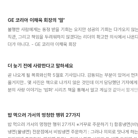
했다고 영국 BBC방송이 25일 보도했다.부스로이드 박사는 “성장기에 
서 자란 여성은 얼굴이 일반적으로 여성적인 매력이 없고, 남성적인 느낌
다”며 “이런 경향은 부모가 이혼한 경우보다 헤어지지는 않으면서 불화가
GE 코리아 이채욱 회장의 '말'
러지게 나타난다”고 밝혔다.부스로이드 박사는 12세 이전에 부모가 이혼한
불행한 사람에게는 동정 받을 기회는 오지만 성공의 기회는 다가오지 않는
지는 않았지만 불화가 계속된 가정..
직관, 그리고 책임을 두려워하지 않겠다는 리더의 확고한 의식에서 나온다
더가 아니다. - GE 코리아 이채욱 회장
더 늦기 전에 사랑한다고 말하세요
곧 나오게 될 목회와신학 5월호 기사입니다. 감동되는 부분이 있어서 먼저
올거지만.. 몇 사진은 책으로 나가지 않은 것인데 이거 담당했던 기자에게
분의 사랑 이야기는 '밥퍼' 시리즈 책을 통해서 알고 계실것 같아서 짧게
다. 신학생과 수녀의 간절한 사랑으로 맺어져서 청량리 588 이라는 곳에
들을 위해 무료 급식과 무료병원을 세워서 운영하고 다일교회를 세웠습
영성훈련을 진행하고 있습니다. 더 늦기 전에 사랑한다고 말하세요 김연
밥 먹으러 가서의 멍청한 행위 27가지
이사이며 최일도 목사와 함께 다일영성수련회를 인도하고 있다. 최근에 최
밥 먹으러 가서의 멍청한 행위 27가지 ※거꾸로 주문하기 1) 함흥냉면(비
다일공동체 사역을 담은..
냉면(물냉면) 전문점에서 비빔냉면 주문하기 : 그러나 의외로 맛나게 하는