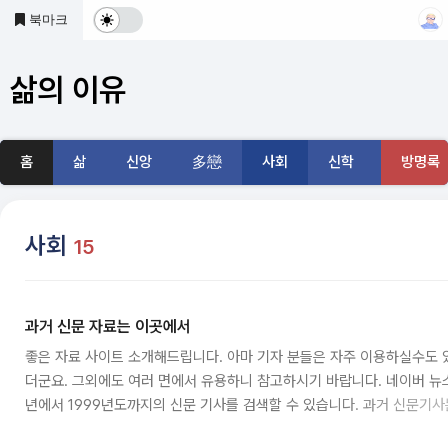
본문 바로가기
북마크
다
크
삶의 이유
및
기
홈
삶
신앙
多戀
사회
신학
방명록
본
모
사회
15
드
전
과거 신문 자료는 이곳에서
환
좋은 자료 사이트 소개해드립니다. 아마 기자 분들은 자주 이용하실수도 있
더군요. 그외에도 여러 면에서 유용하니 참고하시기 바랍니다. 네이버 뉴스
년에서 1999년도까지의 신문 기사를 검색할 수 있습니다. 과거 신문기사
서관에서 가서 이에 대한 자료를 검색하여 기사나 논문을 쓰려면 아마 불