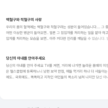
백혈구와 적혈구의 사랑
우리의 몸의 혈액에는 백혈구와 적혈구라는 성분이 들어있습니다.... 그 중
어떤 이상한 병균이 들어오면.. 얼른 그 침입자를 처리하는 일을 맡아 하고 
입자를 처리하는 모습을 보면.. 아주 커다란 진리를 깨달을 수 있습니다. 
주 강력한 어떤 방법을 쓸 것만 같습니다만, 그는 절대 무력을 쓰거나 학
다. 넌 왜 그렇게 더럽냐구... 넌 왜 이렇게 지버분하냐구.. 놀려대지도...
닙니다. 그저 침입자에게 가까이 다가가 자신의 가슴을 활짝 열어주며 품
당신의 아내를 안아주세요
다.... 그리고 아주 깊은 사랑으로 그를 감싸주는 겁니다. 백혈구에게 안긴 
당신의 아내를 안아 주세요 TV를 켜면, 거리에 나가면 놀라운 몸매의 미
은 헬스클럽에 등록하느니 남편 보약 한첩, 애들 먹거리 하나 더 사들이는
에도.. 국회에도.. 똑똑하고 지적인 여인들의 목소리 넘쳐 나지만 당신 
들, 건강한 당신을 위한 아내의 사랑의 외침 입니다. 멋진 썬그라스에 폼
당신의 아내가 버스의 빈자리를 보고 달려가 앉는 건 집안일에, 아이들 등
를 잠시 기대어 쉴 쉼터가 필요한 까닭 입니다. 결혼전에는 새 모이만큼 
의 아내가 아이..