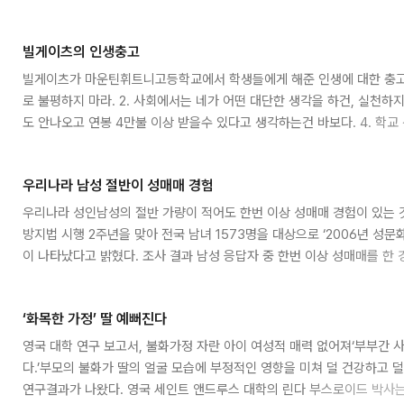
아래는 그 보내온 소식들로 워가에서 펴낸 신문이다. xps파일로 되어 있
원본 모습 그대로 볼수 있을 것이다.(오피스2007이 설치되었다면..) 신문
찍은걸 사용했다. 이렇게 광범위하게 사용될줄 알았으면 dslr 하나 구입해놓
빌게이츠의 인생충고
ㅜ.ㅜ
빌게이츠가 마운틴휘트니고등학교에서 학생들에게 해준 인생에 대한 충고가 
로 불평하지 마라. 2. 사회에서는 네가 어떤 대단한 생각을 하건, 실천하지
도 안나오고 연봉 4만불 이상 받을수 있다고 생각하는건 바보다. 4. 학
장상사의 까다로움을 맛봐라. 5. 햄버거 가게에 취직하는걸 수치스럽게 생
6. 네 인생을 네가 망치고 있으면서 부모 탓을 하지마라. 7. 학교는 등수
우리나라 남성 절반이 성매매 경험
확히 가른다. 8. 인생에는 학기도, 방학도 없다. 9. 네가 스스로 알아서
10..
우리나라 성인남성의 절반 가량이 적어도 한번 이상 성매매 경험이 있는 
방지법 시행 2주년을 맞아 전국 남녀 1573명을 대상으로 ‘2006년 성
이 나타났다고 밝혔다. 조사 결과 남성 응답자 중 한번 이상 성매매를 한 
경험이 있는 남성 가운데 85%는 성매매 방지법 시행(2004.9.23) 이
부는 이를 “성매매=범죄행위라는 의식이 크게 높아진 결과”라고 분석했다.
‘화목한 가정’ 딸 예뻐진다
매매를 한 경험이 있다는 비율이 높았다. 63.2%는 해외 성매매가 ‘심각한
로 ..
영국 대학 연구 보고서, 불화가정 자란 아이 여성적 매력 없어져‘부부간 
다.’부모의 불화가 딸의 얼굴 모습에 부정적인 영향을 미쳐 덜 건강하고 
연구결과가 나왔다. 영국 세인트 앤드루스 대학의 린다 부스로이드 박사