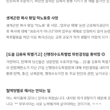
된장찌개 주문하기, 짜장면 잘하는 집에서 짬뽕 시키기 등 예를 들자면 
서 물냉면을 주문하고는 [아니, 냉면 잘한다고 해서 와봤더니 뭐가 이 모양
년전에 있었습니다.;;; 낯선 집에 가게 되면 주인의 추천보다는 다른 사람
생계곤란 목사 평일 막노동중 사망
니다. 보건옥에서 그런 방법으로 삼겹살과 김치찌개, 영춘옥에서는 따귀라는
문점에서 ..
생계곤란 목사 평일 '막노동' 중 사망…'업무상 재해' 논란 근로복지공단이
회 목사에 대해 "과로사가 아니다"라며 업무상 재해로 인정하지 않아 논란
목회활동을 하던 이모 목사(52)는 교회 규모가 적어 생활이 어렵게 되자
장에 나가 일을 하고 주말과 주일에는 목회활동을 해 왔다. 이 목사는 그러던
장에서 일을 하다 갑자기 쓰러져 숨지고 말았다. 이후 이 목사의 아내는 
[도올 김용옥 특별기고] 신행정수도특별법 위헌결정을 통박함 ①
는 등 근근히 생활하고 있는 것으로 알려졌다. 평일에는 제조업체, 공사장 등
근..
가련하다, 헌재여! 당신들은 성문헌법 수호자였거늘... [도올 김용옥 
① 헌법재판소가 지난 21일 신행정수도특별법에 대해 위헌결정을 내리자 
통령 탄핵, 총선, 남북문제, 행정수도이전 등 주요 현안과 관련, 날카로운
대 석좌교수의 헌재 비판 글을 두차례에 나눠 싣는다.... 편집자 주 헌
위에 사람 없고, 사람 위에 법 없다. 법 위에 사람 없다 함은 무엇을 일컬음
혈액형별로 해서는 안되는 일
개정을 거친 대한민국 헌법은 대한민국의 통치체제와 대한민국 국민의 기
법에 대하여 ..
어느 싸이홈에 갔더니 있어서 퍼왔습니다. 내사랑 희가 B형이기 때문에
니다. ^^ 부부사이는 서로 노력해가며 살아야하는 것이기에..ㅋㅋㅋ