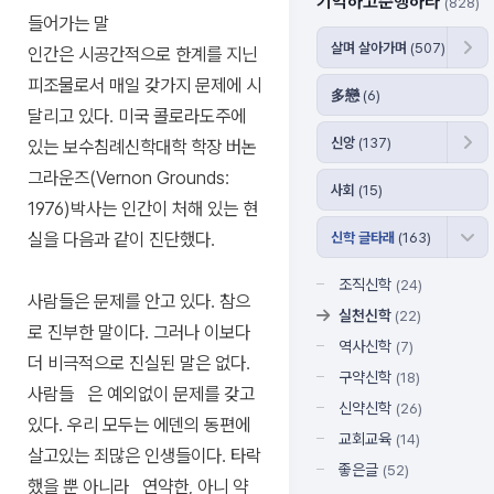
기억하고준행하라
(828)
들어가는 말
살며 살아가며
(507)
인간은 시공간적으로 한계를 지닌
피조물로서 매일 갖가지 문제에 시
多戀
(6)
달리고 있다. 미국 콜로라도주에
신앙
(137)
있는 보수침례신학대학 학장 버논
그라운즈(Vernon Grounds:
사회
(15)
1976)박사는 인간이 처해 있는 현
실을 다음과 같이 진단했다.
신학 글타래
(163)
조직신학
(24)
사람들은 문제를 안고 있다. 참으
실천신학
(22)
로 진부한 말이다. 그러나 이보다
역사신학
(7)
더 비극적으로 진실된 말은 없다.
구약신학
(18)
사람들 은 예외없이 문제를 갖고
신약신학
(26)
있다. 우리 모두는 에덴의 동편에
교회교육
(14)
살고있는 죄많은 인생들이다. 타락
좋은글
(52)
했을 뿐 아니라 연약한, 아니 약