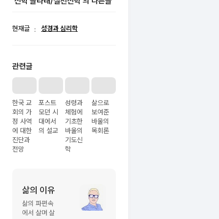
'신학 글타래/실천신학'의 다른글
현재글
성경과 심리학
관련글
한국 교
포스트
성령과
삶으로
회의 가
모던 시
체험에
보여준
정 사역
대에서
기초한
바울의
에 대한
의 설교
바울의
목회론
진단과
기도신
전망
학
삶의 이유
글
쓴
삶의 파편속
에서 살며 살
이