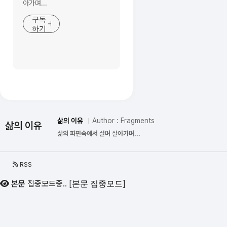
아가며...
블
구독
로
하기
그
이
미
지
삶의 이유
Author : Fragments
삶의 이유
삶의 파편속에서 살며 살아가며...
RSS
본문 집중모드중..
[
]
본문 집중모드