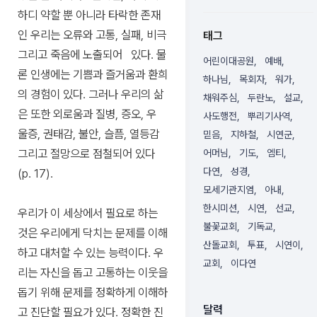
하디 약할 뿐 아니라 타락한 존재
인 우리는 오류와 고통, 실패, 비극
태그
그리고 죽음에 노출되어 있다. 물
어린이대공원
예배
론 인생에는 기쁨과 즐거움과 환희
하나님
목회자
워가
의 경험이 있다. 그러나 우리의 삶
채워주심
두란노
설교
은 또한 외로움과 질병, 증오, 우
사도행전
뿌리기사역
울증, 권태감, 불안, 슬픔, 열등감
믿음
지하철
시연군
그리고 절망으로 점철되어 있다
어머님
기도
엠티
다연
성경
(p. 17).
모세기관지염
아내
한시미션
시연
선교
우리가 이 세상에서 필요로 하는
불꽃교회
기독교
것은 우리에게 닥치는 문제를 이해
산돌교회
투표
시연이
하고 대처할 수 있는 능력이다. 우
교회
이다연
리는 자신을 돕고 고통하는 이웃을
돕기 위해 문제를 정확하게 이해하
달력
고 진단할 필요가 있다. 정확한 진