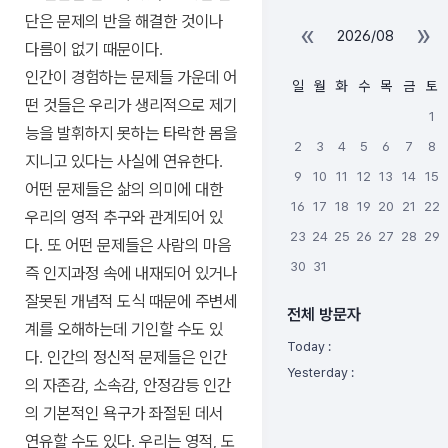
단은 문제의 반을 해결한 것이나
«
»
2026/08
다름이 없기 때문이다.
인간이 경험하는 문제들 가운데 어
일
월
화
수
목
금
토
떤 것들은 우리가 생리적으로 제기
1
능을 발휘하지 못하는 타락한 몸을
2
3
4
5
6
7
8
지니고 있다는 사실에 연유한다.
9
10
11
12
13
14
15
어떤 문제들은 삶의 의미에 대한
16
17
18
19
20
21
22
우리의 영적 추구와 관계되어 있
23
24
25
26
27
28
29
다. 또 어떤 문제들은 사람의 마음
30
31
즉 인지과정 속에 내재되어 있거나
잘못된 개념적 도식 때문에 주변세
전체 방문자
계를 오해하는데 기인할 수도 있
Today :
다. 인간의 정신적 문제들은 인간
Yesterday :
의 자존감, 소속감, 안정감등 인간
의 기본적인 욕구가 좌절된 데서
연유할 수도 있다. 우리는 영적, 도