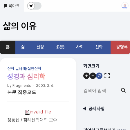
본문 바로가기
북마크
다
크
삶의 이유
및
기
홈
삶
신앙
多戀
사회
신학
방명록
본
모
메
화면크기
신학 글타래/실천신학
뉴
드
성경과 심리학
내
전
by Fragments
2003. 2. 6.
용
검
본문 집중모드
환
색
어
공지사항
입
invalid-file
력:
정동섭 / 침례신학대학 교수