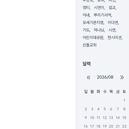
두란노
교회
다연
엠티
시연이
설교
아내
뿌리기사역
모세기관지염
이다연
기도
하나님
시연
어린이대공원
한시미션
산돌교회
달력
«
»
2026/08
일
월
화
수
목
금
토
1
2
3
4
5
6
7
8
9
10
11
12
13
14
15
16
17
18
19
20
21
22