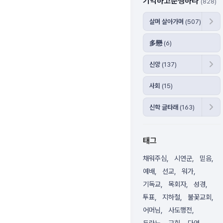
기억하고준행하라
(828)
살며 살아가며
(507)
多戀
(6)
신앙
(137)
사회
(15)
신학 글타래
(163)
태그
채워주심
시연군
믿음
예배
선교
워가
기독교
목회자
성경
투표
지하철
불꽃교회
어머님
사도행전