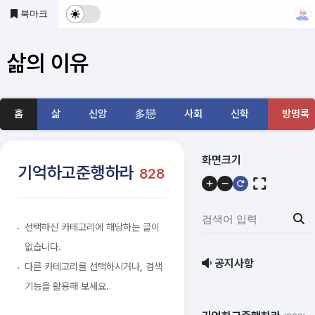
본문 바로가기
북마크
다
크
삶의 이유
및
기
홈
삶
신앙
多戀
사회
신학
방명록
본
모
메
화면크기
기억하고준행하라
828
뉴
드
내
전
용
검
선택하신 카테고리에 해당하는 글이
환
색
없습니다.
어
공지사항
다른 카테고리를 선택하시거나, 검색
입
력:
기능을 활용해 보세요.