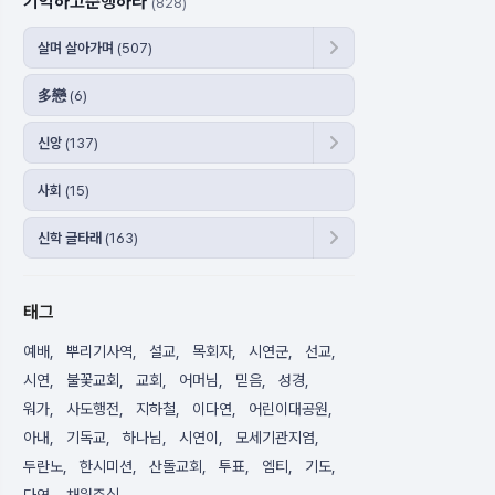
기억하고준행하라
(828)
살며 살아가며
(507)
多戀
(6)
신앙
(137)
사회
(15)
신학 글타래
(163)
태그
예배
뿌리기사역
설교
목회자
시연군
선교
시연
불꽃교회
교회
어머님
믿음
성경
워가
사도행전
지하철
이다연
어린이대공원
아내
기독교
하나님
시연이
모세기관지염
두란노
한시미션
산돌교회
투표
엠티
기도