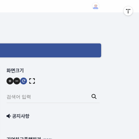
메
화면크기
뉴
내
용
검
색
어
공지사항
입
력: