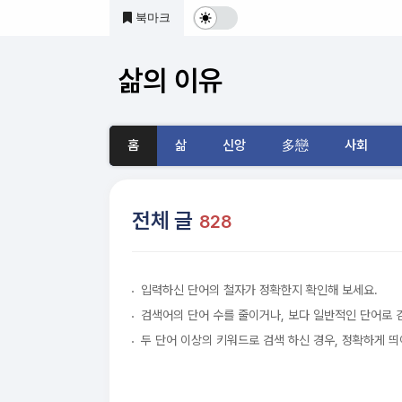
본문 바로가기
북마크
다
크
삶의 이유
및
기
홈
삶
신앙
多戀
사회
본
모
전체 글
828
드
전
입력하신 단어의 철자가 정확한지 확인해 보세요.
환
검색어의 단어 수를 줄이거나, 보다 일반적인 단어로 
두 단어 이상의 키워드로 검색 하신 경우, 정확하게 띄