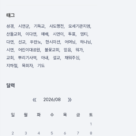
태그
성경
시연군
기독교
사도행전
모세기관지염
산돌교회
이다연
예배
시연이
투표
엠티
다연
선교
두란노
한시미션
어머님
하나님
시연
어린이대공원
불꽃교회
믿음
워가
교회
뿌리기사역
아내
설교
채워주심
지하철
목회자
기도
달력
«
»
2026/08
일
월
화
수
목
금
토
1
2
3
4
5
6
7
8