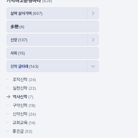
기억하고준행하라
(828)
살며 살아가며
(507)
多戀
(6)
신앙
(137)
사회
(15)
신학 글타래
(163)
조직신학
(24)
실천신학
(22)
역사신학
(7)
구약신학
(18)
신약신학
(26)
교회교육
(14)
좋은글
(52)