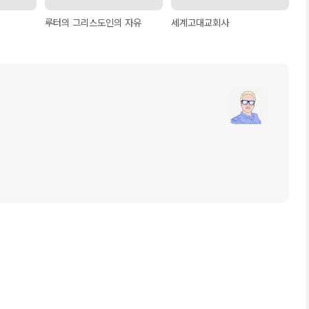
루터의 그리스도인의 자유
세계고대교회사
글
쓴
이
블
로
그
이
미
지