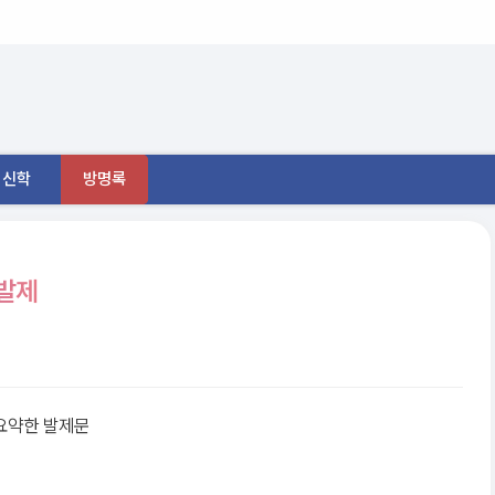
신학
방명록
 발제
요약한 발제문