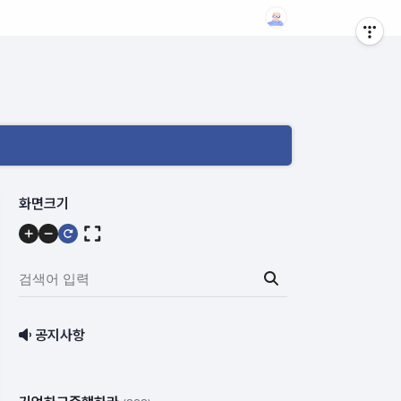
메
화면크기
뉴
내
용
검
색
어
공지사항
입
력: