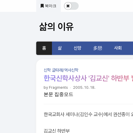
본문 바로가기
북마크
다
크
삶의 이유
및
기
홈
삶
신앙
多戀
사회
본
모
신학 글타래/역사신학
드
한국신학사상사 '김교신' 하반부
전
by Fragments
2005. 10. 18.
본문 집중모드
환
한국교회사 세미나(김인수 교수)에서 권선종이 
김교신 하반부